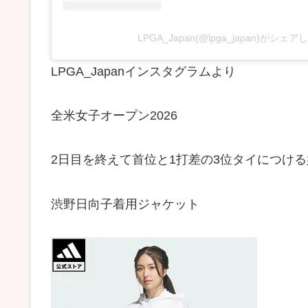
LPGA_Japan(@lpga_japan)がシェ
LPGA_Japanインスタグラムより
全米女子オープン2026
2日目を終えて首位と1打差の3位タイにつけ
渋野日向子着用ジャケット