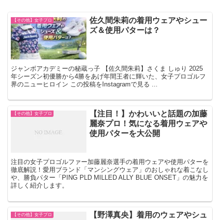
佐久間朱莉の着用ウェアやシュー
【その他】女子プロ
ズ＆使用パターは？
ジャンボアカデミーの秘蔵っ子 【佐久間朱莉】さくま しゅり 2025
年シーズン初優勝から4勝をあげ年間王者に輝いた、女子プロゴルフ
界のニューヒロイン この投稿をInstagramで見る ...
【注目！】かわいいと話題の加藤
【その他】女子プロ
麗奈プロ！気になる着用ウェアや
使用パターを大公開
注目の女子プロゴルファー加藤麗奈選手の着用ウェアや使用パターを
徹底解説！愛用ブランド「マンシングウェア」のおしゃれな着こなし
や、勝負パター「PING PLD MILLED ALLY BLUE ONSET」の魅力を
詳しく紹介します。
【野澤真央】着用のウェアやシュ
【その他】女子プロ