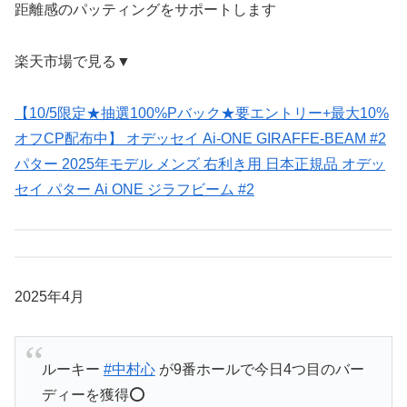
距離感のパッティングをサポートします
楽天市場で見る▼
【10/5限定★抽選100%Pバック★要エントリー+最大10%
オフCP配布中】 オデッセイ Ai-ONE GIRAFFE-BEAM #2
パター 2025年モデル メンズ 右利き用 日本正規品 オデッ
セイ パター Ai ONE ジラフビーム #2
2025年4月
ルーキー
#中村心
が9番ホールで今日4つ目のバー
ディーを獲得⭕️