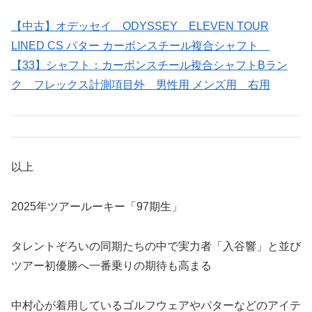
【中古】オデッセイ ODYSSEY ELEVEN TOUR
LINED CS パター カーボンスチール複合シャフト
【33】シャフト：カーボンスチール複合シャフトBラン
ク フレックス計測項目外 男性用 メンズ用 右用
以上
2025年ツアールーキー「97期生」
タレントぞろいの同期たちの中で実力者「入谷響」と並び
ツアー初優勝へ一番乗りの期待も高まる
中村心が着用しているゴルフウェアやパターなどのアイテ