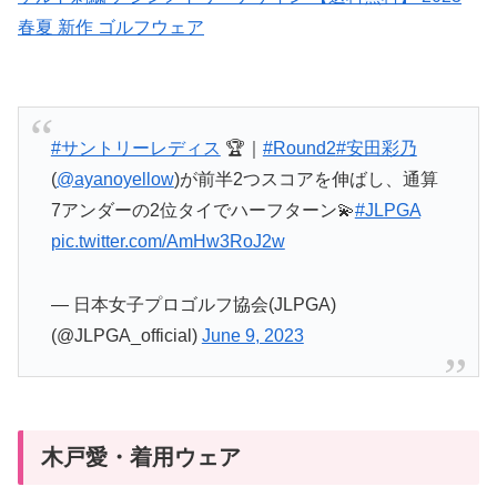
春夏 新作 ゴルフウェア
#サントリーレディス
🏆｜
#Round2
#安田彩乃
(
@ayanoyellow
)が前半2つスコアを伸ばし、通算
7アンダーの2位タイでハーフターン💫
#JLPGA
pic.twitter.com/AmHw3RoJ2w
— 日本女子プロゴルフ協会(JLPGA)
(@JLPGA_official)
June 9, 2023
木戸愛・着用ウェア