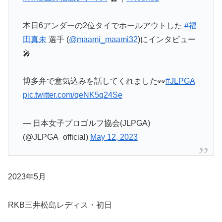
本日6アンダーの2位タイでホールアウトした
#福
田真未
選手 (
@maami_maami32
)にインタビュー
🎤
博多弁で意気込みを話してくれました👀
#JLPGA
pic.twitter.com/qeNK5q24Se
— 日本女子プロゴルフ協会(JLPGA)
(@JLPGA_official)
May 12, 2023
2023年5月
RKB三井松島レディス・初日