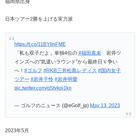
福岡県出身
日本ツアー2勝を上げる実力派
https://t.co/11BYIInFME
「私も双子だよ」単独4位の
#福田真未
岩井ツ
インズへの“気遣いラウンド”から最終日Ｖ争い
へ！
#ゴルフ
#RKB三井松島レディス
#国内女子
ツアー
#岩井千怜
#岩井明愛
pic.twitter.com/gStykoi1kn
— ゴルフのニュース (@eGolf_jp)
May 13, 2023
2023年5月