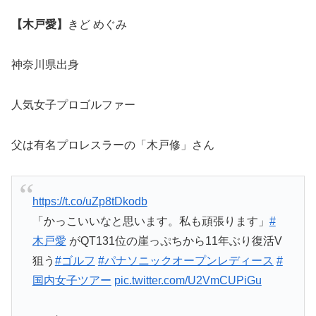
【木戸愛】
きど めぐみ
神奈川県出身
人気女子プロゴルファー
父は有名プロレスラーの「木戸修」さん
https://t.co/uZp8tDkodb
「かっこいいなと思います。私も頑張ります」
#
木戸愛
がQT131位の崖っぷちから11年ぶり復活V
狙う
#ゴルフ
#パナソニックオープンレディース
#
国内女子ツアー
pic.twitter.com/U2VmCUPiGu