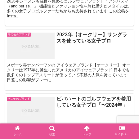
2026年シーズンも注目を集めるゴルフウェアブランド「アンパスィ
（and per se）」 機能性とファッション性を兼ね備えたスタイルは、
多くの女子プロゴルファーたちからも支持されています この投稿を
Insta...
2023年【オークリー】サングラ
その他のブランド
スを使っている女子プロ
スポーツ界ナンバーワンの アイウェアブランド【オークリー】 オー
クリーは1975年に誕生したアメリカのアイウェアブランド 日本でも
数多くのトップアスリートが使っていて不動の人気を誇っています
日差しの影響がプレーに...
ビバハートのゴルフウェアを着用
その他のブランド
している女子プロ「〜2024年」
ゴルフをもっとカラフルにをコンセプトにポップでおしゃれなゴルフ
ウェアを展開する 【ビバハート】 2004年に誕生 ビビットなカラー
ホーム
検索
トップ
サイドバー