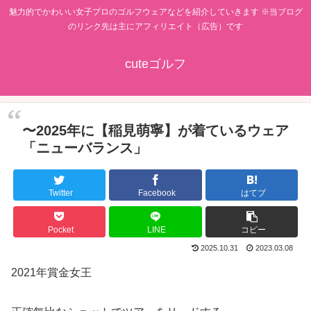
魅力的でかわいい女子プロのゴルフウェアなどを紹介していきます ※当ブログ
のリンク先は主にアフィリエイト（広告）です
cuteゴルフ
〜2025年に【稲見萌寧】が着ているウェア
「ニューバランス」
Twitter
Facebook
はてブ
Pocket
LINE
コピー
2025.10.31
2023.03.08
2021年賞金女王