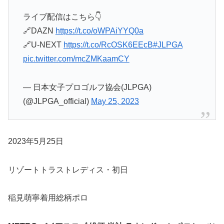
ライブ配信はこちら👇
🔗DAZN
https://t.co/oWPAiYYQ0a
🔗U-NEXT
https://t.co/RcOSK6EEcB
#JLPGA
pic.twitter.com/mcZMKaamCY
— 日本女子プロゴルフ協会(JLPGA)
(@JLPGA_official)
May 25, 2023
2023年5月25日
リゾートトラストレディス・初日
稲見萌寧着用総柄ポロ