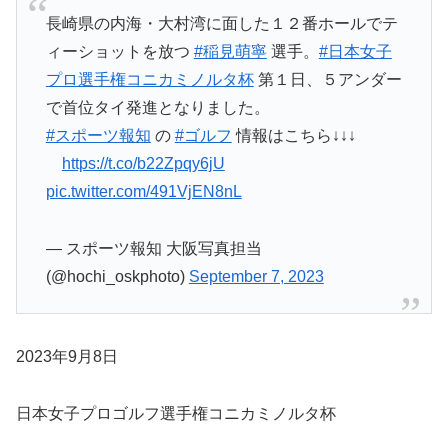
長崎県の内海・大村湾に面した１２番ホールでテ
ィーショットを放つ
#稲見萌寧
選手。
#日本女子
プロ選手権コニカミノルタ杯
第１日、５アンダー
で首位タイ発進となりました。
#スポーツ報知
の
#ゴルフ
情報はこちら↓↓↓
https://t.co/b22Zpqy6jU
pic.twitter.com/491VjEN8nL
— スポーツ報知 大阪写真担当
(@hochi_oskphoto)
September 7, 2023
2023年9月8日
日本女子プロゴルフ選手権コニカミノルタ杯