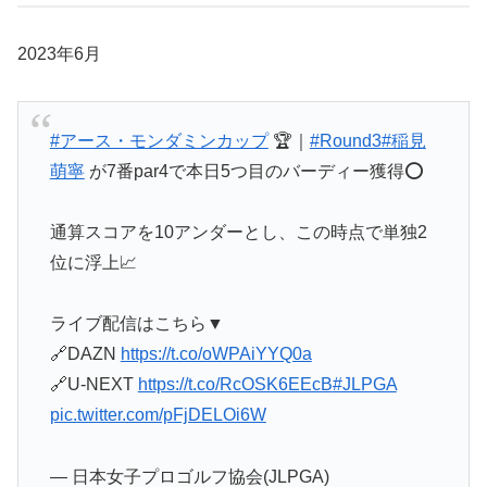
2023年6月
#アース・モンダミンカップ
🏆｜
#Round3
#稲見
萌寧
が7番par4で本日5つ目のバーディー獲得⭕️
通算スコアを10アンダーとし、この時点で単独2
位に浮上📈
ライブ配信はこちら▼
🔗DAZN
https://t.co/oWPAiYYQ0a
🔗U-NEXT
https://t.co/RcOSK6EEcB
#JLPGA
pic.twitter.com/pFjDELOi6W
— 日本女子プロゴルフ協会(JLPGA)