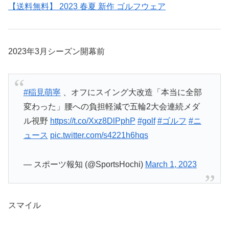
【送料無料】 2023 春夏 新作 ゴルフウェア
2023年3月シーズン開幕前
#稲見萌寧
、オフにスイング大改造「本当に全部
変わった」腰への負担軽減で五輪2大会連続メダ
ル視野
https://t.co/Xxz8DlPphP
#golf
#ゴルフ
#ニ
ュース
pic.twitter.com/s4221h6hqs
— スポーツ報知 (@SportsHochi)
March 1, 2023
スマイル