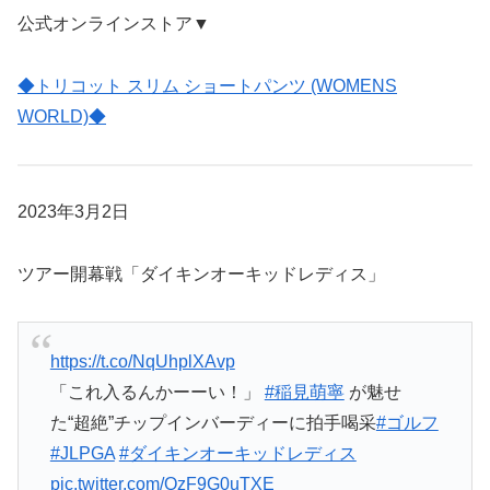
公式オンラインストア▼
◆トリコット スリム ショートパンツ (WOMENS
WORLD)◆
2023年3月2日
ツアー開幕戦「ダイキンオーキッドレディス」
https://t.co/NqUhplXAvp
「これ入るんかーーい！」
#稲見萌寧
が魅せ
た“超絶”チップインバーディーに拍手喝采
#ゴルフ
#JLPGA
#ダイキンオーキッドレディス
pic.twitter.com/QzF9G0uTXE