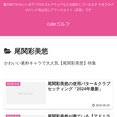
魅力的でかわいい女子プロのゴルフウェアなどを紹介していきます ※当ブログ
のリンク先は主にアフィリエイト（広告）です
cuteゴルフ
尾関彩美悠
かわいい素朴キャラで大人気【尾関彩美悠】特集
尾関彩美悠の使用パター＆クラブ
尾関彩美悠
セッティング「2024年最新」
2024.05.02
尾関彩美悠が着ている【アドミラ
尾関彩美悠